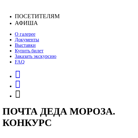
Skip
to
ПОСЕТИТЕЛЯМ
content
АФИША
О галерее
Документы
Выставки
Купить билет
Заказать экскурсию
FAQ
ПОЧТА ДЕДА МОРОЗА.
КОНКУРС