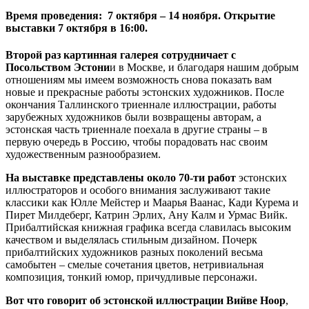
Время проведения:
7 октября – 14 ноября
. Открытие
выставки 7 октября в 16:00.
Второй раз картинная галерея сотрудничает с
Посольством Эстони
и в Москве, и благодаря нашим добрым
отношениям мы имеем возможность снова показать вам
новые и прекрасные работы эстонских художников. После
окончания Таллинского триеннале иллюстрации, работы
зарубежных художников были возвращены авторам, а
эстонская часть триеннале поехала в другие страны – в
первую очередь в Россию, чтобы порадовать нас своим
художественным разнообразием.
На выставке представлены около 70-ти работ
эстонских
иллюстраторов и особого внимания заслуживают такие
классики как Юлле Мейстер и Маарья Ваанас, Кади Курема и
Пирет Милдеберг, Катрин Эрлих, Ану Калм и Урмас Вийк.
Прибалтийская книжная графика всегда славилась высоким
качеством и выделялась стильным дизайном. Почерк
прибалтийских художников разных поколений весьма
самобытен – смелые сочетания цветов, нетривиальная
композиция, тонкий юмор, причудливые персонажи.
Вот что говорит об эстонской иллюстрации Вийве Ноор
,