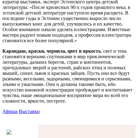
куратор выставки, эксперт Эстонского центра детской
литературы: «После кризисных 90-х годов прошлого века, в
эстонской детской литературе наступило время расцвета. В
последние годы в Эстонии существенно выросло число
выпускаемых книг для детей, улучшилось и их качество.
Особое внимание начали уделять иллюстрациям. Известные
мастера радуют новым подходом, а профессия иллюстратора
становится все более популярной.»
Карандаш, краски, чернила, цвет и яркость
, свет и тень
становятся верными спутниками в мир приключенческой
литературы, дальних берегов, стран и континентов,
причудливых зверей и растений, райских птиц и полевых
мышей, синих львов и красных зайцев. Пусть они все будут
разными, веселыми, задорными, смеющимися и серьезными,
злыми и ужасными. Они и должны такими быть, ибо
искусство книжной иллюстрации пробуждает и воспитывает
чувства, наше эмоциональное восприятие мира во всей его
сложности, яркости, пестроте.
Афиша
Выставки