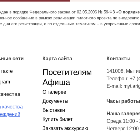
дан в порядке Федерального закона от 02.05.2006 № 59-ФЗ
«О порядке
ронное сообщение в рамках реализации пилотного проекта по внедрени
 дня его регистрации, а по отдельным тематикам – в укороченные сроки
ные сети
Карта сайта
Контакты
Посетителям
такте
141008, Мыти
Телефон: +7 (
Афиша
gram
Е-mail: myt.art
О галерее
качества
Документы
Часы работ
Выставки
Наша галерея
Купить билет
Cреда 11:00 - 
Заказать экскурсию
Четверг 12:00 
Пятница с 11:0
FAQ