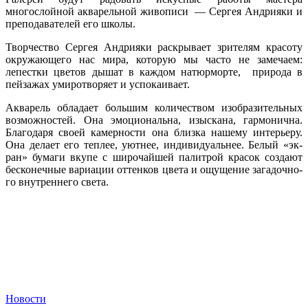
многослойной акварельной живописи — Сергея Андрияки и
преподавателей его школы.
Творчество Сергея Андрияки раскрывает зрителям красоту
окружающего нас мира, которую мы часто не замечаем:
лепестки цветов дышат в каждом натюрморте, природа в
пейзажах умиротворяет и успокаивает.
Акварель обладает большим количеством изоб­ра­зитель­ных
воз­можнос­тей. Она эмо­ци­ональ­на, изыс­ка­на, гар­мо­нич­на.
Бла­года­ря сво­ей ка­мер­ности она близ­ка на­шему ин­терьеру.
Она де­ла­ет его теп­лее, уют­нее, ин­ди­виду­аль­нее. Бе­лый «эк­
ран» бу­маги вку­пе с ши­рочай­шей па­лит­рой кра­сок соз­да­ют
бес­ко­неч­ные ва­ри­ации от­тенков цве­та и ощу­щение за­гадоч­но­
го внут­ренне­го све­та.
Новости