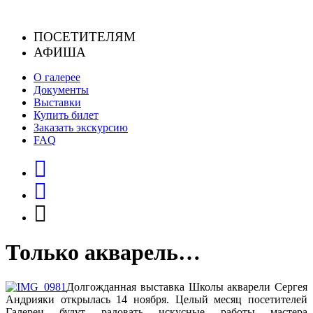
Skip
to
ПОСЕТИТЕЛЯМ
content
АФИША
О галерее
Документы
Выставки
Купить билет
Заказать экскурсию
FAQ
Только акварель…
Долгожданная выставка Школы акварели Сергея
Андрияки открылась 14 ноября.
Целый месяц посетителей
Галереи будут радовать искусные работы мастера