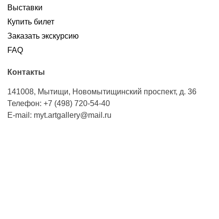
Выставки
Купить билет
Заказать экскурсию
FAQ
Контакты
141008, Мытищи, Новомытищинский проспект, д. 36
Телефон: +7 (498) 720-54-40
Е-mail: myt.artgallery@mail.ru
Часы работы
Наша галерея рада Вас видеть!
Cреда 11:00 - 19:00 (касса до 18:30),
Четверг 12:00 - 20:00 (касса до 19:30),
Пятница с 11:00 - 19:00 (касса до 18:30),
Суббота, Воскресенье 10:00 — 18:00 (касса до 17:30).
Понедельник, вторник — выходные дни.